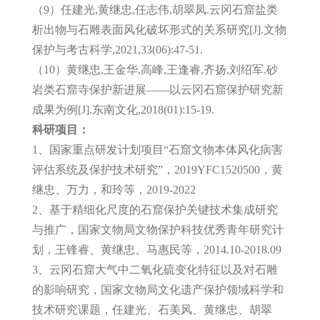
（9）任建光,黄继忠,任志伟,胡翠凤.云冈石窟盐类
析出物与石雕表面风化破坏形式的关系研究[J].文物
保护与考古科学,2021,33(06):47-51.
（10）黄继忠,王金华,高峰,王逢睿,齐扬,刘绍军.砂
岩类石窟寺保护新进展——以云冈石窟保护研究新
成果为例[J].东南文化,2018(01):15-19.
科研项目：
1、国家重点研发计划项目“石窟文物本体风化病害
评估系统及保护技术研究”，2019YFC1520500，黄
继忠、万力，和玲等，2019-2022
2、基于精细化尺度的石窟保护关键技术集成研究
与推广，国家文物局文物保护科技优秀青年研究计
划，王锋睿、黄继忠、马惠民等，2014.10-2018.09
3、云冈石窟大气中二氧化硫变化特征以及对石雕
的影响研究，国家文物局文化遗产保护领域科学和
技术研究课题，任建光、石美风、黄继忠、胡翠