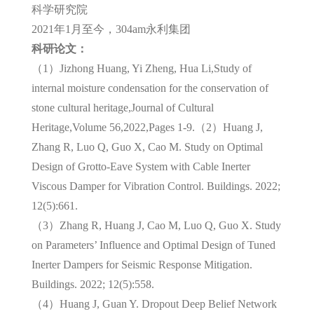
科学研究院
2021年1月至今，304am永利集团
科研论文：
（1）Jizhong Huang, Yi Zheng, Hua Li,Study of
internal moisture condensation for the conservation of
stone cultural heritage,Journal of Cultural
Heritage,Volume 56,2022,Pages 1-9.（2）Huang J,
Zhang R, Luo Q, Guo X, Cao M. Study on Optimal
Design of Grotto-Eave System with Cable Inerter
Viscous Damper for Vibration Control. Buildings. 2022;
12(5):661.
（3）Zhang R, Huang J, Cao M, Luo Q, Guo X. Study
on Parameters’ Influence and Optimal Design of Tuned
Inerter Dampers for Seismic Response Mitigation.
Buildings. 2022; 12(5):558.
（4）Huang J, Guan Y. Dropout Deep Belief Network