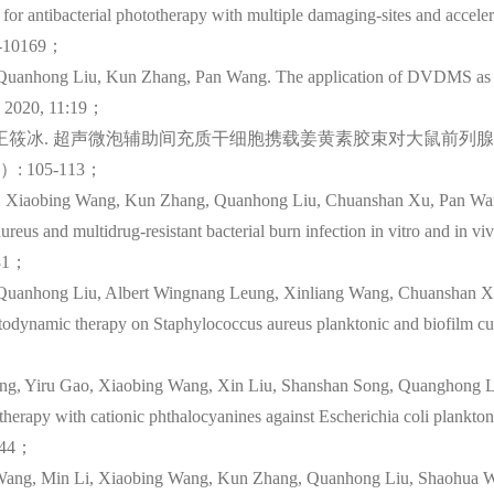
antibacterial phototherapy with multiple damaging-sites and accele
56-10169；
uanhong Liu, Kun Zhang, Pan Wang. The application of DVDMS as a s
y, 2020, 11:19；
筱冰. 超声微泡辅助间充质干细胞携载姜黄素胶束对大鼠前列腺
5）: 105-113；
, Xiaobing Wang, Kun Zhang, Quanhong Liu, Chuanshan Xu, Pan Wan
us and multidrug-resistant bacterial burn infection in vitro and in viv
931；
uanhong Liu, Albert Wingnang Leung, Xinliang Wang, Chuanshan Xu,
todynamic therapy on Staphylococcus aureus planktonic and biofilm cul
ng, Yiru Gao, Xiaobing Wang, Xin Liu, Shanshan Song, Quanghong L
erapy with cationic phthalocyanines against Escherichia coli plankton
0744；
Wang, Min Li, Xiaobing Wang, Kun Zhang, Quanhong Liu, Shaohua We