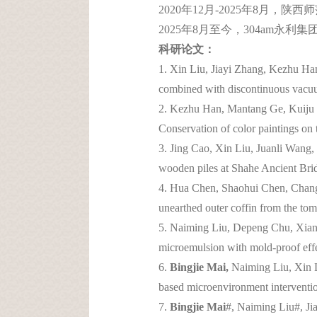
2020年12月-2025年8月
2025年8月至今，304am永利
科研论文：
1. Xin Liu, Jiayi Zhang, Kezhu Ha
combined with discontinuous vacuum
2. Kezhu Han, Mantang Ge, Kuiju
Conservation of color paintings on
3. Jing Cao, Xin Liu, Juanli Wang,
wooden piles at Shahe Ancient Brid
4. Hua Chen, Shaohui Chen, Cha
unearthed outer coffin from the to
5. Naiming Liu, Depeng Chu, Xian
microemulsion with mold-proof eff
6.
Bingjie Mai,
Naiming Liu, Xin L
based microenvironment interventio
7.
Bingjie Mai
#, Naiming Liu#, Jia