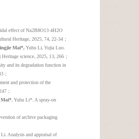
icidal effect of Na2B8O13·4H2O
ultural Heritage, 2025, 74, 22-34；
ingjie Mai*,
Yuhu Li, Yujia Luo.
pj Heritage science, 2025, 13, 266；
ity and its degradation function in
, 33；
ment and protection of the
, 247；
e Mai*
, Yuhu Li*. A spray-on
vention of archive packaging
Li. Analysis and appraisal of