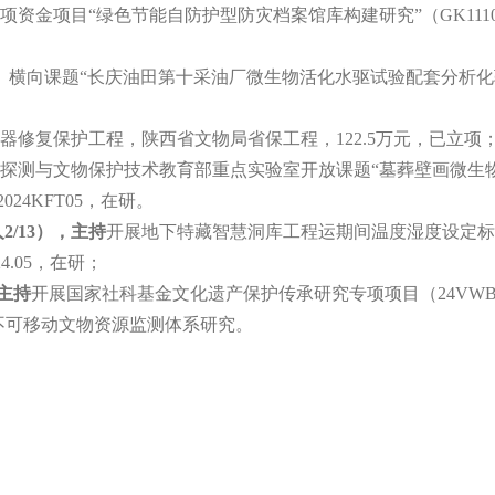
项目“绿色节能自防护型防灾档案馆库构建研究”（GK1110020188）
横向课题“长庆油田第十采油厂微生物活化水驱试验配套分析化验项目”，2
铜器修复保护工程，陕西省文物局省保工程，122.5万元，已立项
考古探测与文物保护技术教育部重点实验室开放课题“墓葬壁画微
，2024KFT05，在研。
2/13），主持
开展地下特藏智慧洞库工程运期间温度湿度设定标
24.05，在研；
主持
开展国家社科基金文化遗产保护传承研究专项项目（24VWB
不可移动文物资源监测体系研究。