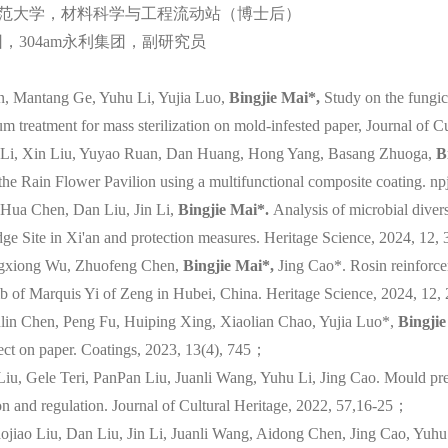
，陕西师范大学，材料科学与工程流动站（博士后）
集团，304am永利集团，副研究员
n, Mantang Ge, Yuhu Li, Yujia Luo,
Bingjie Mai*,
Study on the fung
 treatment for mass sterilization on mold-infested paper, Journal of C
 Li, Xin Liu, Yuyao Ruan, Dan Huang, Hong Yang, Basang Zhuoga,
B
 the Rain Flower Pavilion using a multifunctional composite coating. n
 Hua Chen, Dan Liu, Jin Li,
Bingjie Mai*.
Analysis of microbial divers
ge Site in Xi'an and protection measures. Heritage Science, 2024, 12
ngxiong Wu, Zhuofeng Chen,
Bingjie Mai*,
Jing Cao*. Rosin reinforce
mb of Marquis Yi of Zeng in Hubei, China. Heritage Science, 2024, 12
lin Chen, Peng Fu, Huiping Xing, Xiaolian Chao, Yujia Luo*,
Bingji
ect on paper. Coatings, 2023, 13(4), 745；
iu, Gele Teri, PanPan Liu, Juanli Wang, Yuhu Li, Jing Cao. Mould pre
n and regulation. Journal of Cultural Heritage, 2022, 57,16-25；
ojiao Liu, Dan Liu, Jin Li, Juanli Wang, Aidong Chen, Jing Cao, Yuhu 