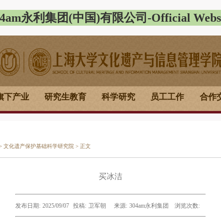
04am永利集团(中国)有限公司-Official Websi
旗下产业
研究生教育
科学研究
员工工作
合作
>
文化遗产保护基础科学研究院
> 正文
买冰洁
发布日期:
2025/09/07
投稿:
卫军朝
来源:
304am永利集团
浏览次数: