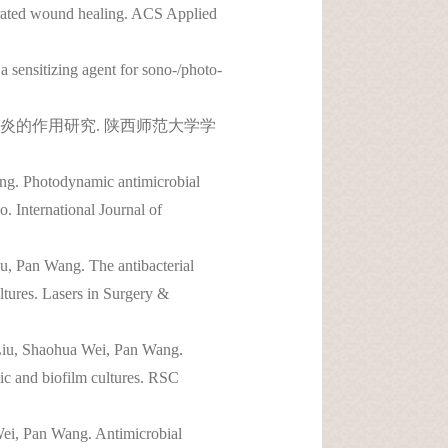
rated wound healing. ACS Applied
ensitizing agent for sono-/photo-
炎的作用研究. 陕西师范大学学
g. Photodynamic antimicrobial
o. International Journal of
 Pan Wang. The antibacterial
tures. Lasers in Surgery &
iu, Shaohua Wei, Pan Wang.
ic and biofilm cultures. RSC
i, Pan Wang. Antimicrobial