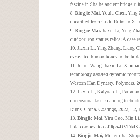
fascine in Sha he ancient bridge r
8.
Bingjie Mai,
Youlu Chen, Ying Z
unearthed from Gudu Ruins in Xian
9.
Bingjie Mai,
Jiaxin Li, Ying Zha
outdoor iron statues relics: A cas
10. Jiaxin Li, Ying Zhang, Liang 
excavated human bones in the buri
11. Juanli Wang, Jiaxin Li, Xiaol
technology assisted dynamic monitori
Western Han Dynasty. Polymers, 2
12. Jiaxin Li, Kaiyuan Li, Fangna
dimensional laser scanning technolo
Ruins, China. Coatings, 2022, 12
13.
Bingjie Mai,
Yiru Gao, Min Li,
lipid composition of lipo-DVDMS a
14.
Bingjie Mai,
Mengqi Jia, Shup