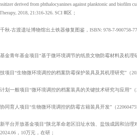
nsitizer derived from phthalocyanines against planktonic and biofilm cu
 Therapy, 2018, 21:316-326. SCI Ⅲ区；
古渡遗址博物馆出土铁器修复图鉴，ISBN: 978-7-900758-7
基金青年基金项目“基于微环境调节的纸质文物防霉材料及机理研究”（22
；
项目“生物微环境调控的档案防霉保护装具及其机理研究”（2022-B-007
计划一般项目“微环境调控的档案装具的关键技术研究与应用”（2023-YB
。
同育人项目“生物微环境调控的防霉古籍装具开发”（220604755080141
新平台开放基金项目“陕北革命老区旧址水蚀、盐蚀成因和治理
6-2024.06，10万元，在研；