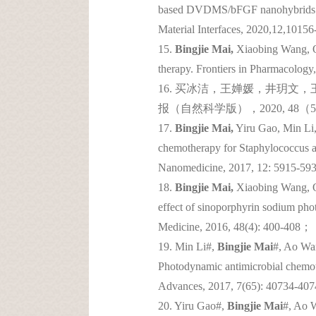
based DVDMS/bFGF nanohybrids for 
Material Interfaces, 2020,12,101
15.
Bingjie Mai,
Xiaobing Wang, Q
therapy. Frontiers in Pharmacolog
16.
买冰洁，王婵媛，井玥文，王
报（自然科学版），
2020, 48（
17.
Bingjie Mai,
Yiru Gao, Min Li
chemotherapy for Staphylococcus aure
Nanomedicine, 2017, 12: 5915-5
18.
Bingjie Mai,
Xiaobing Wang, Q
effect of sinoporphyrin sodium pho
Medicine, 2016, 48(4): 400-408；
19. Min Li#,
Bingjie Mai
#, Ao Wa
Photodynamic antimicrobial chemoth
Advances, 2017, 7(65): 40734-4
20. Yiru Gao#,
Bingjie Mai
#, Ao 