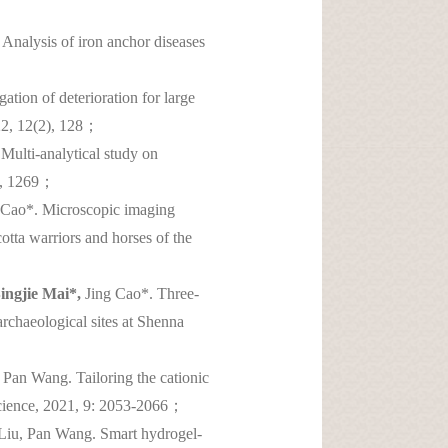
nalysis of iron anchor diseases
tion of deterioration for large
022, 12(2), 128；
Multi-analytical study on
9), 1269；
 Cao*. Microscopic imaging
otta warriors and horses of the
ingjie Mai*,
Jing Cao*. Three-
rchaeological sites at Shenna
an Wang. Tailoring the cationic
Science, 2021, 9: 2053-2066；
Liu, Pan Wang. Smart hydrogel-