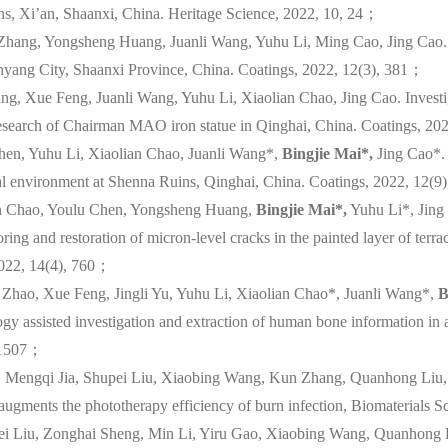
uins, Xi’an, Shaanxi, China. Heritage Science, 2022, 10, 24；
hang, Yongsheng Huang, Juanli Wang, Yuhu Li, Ming Cao, Jing Cao. A
yang City, Shaanxi Province, China. Coatings, 2022, 12(3), 381；
ng, Xue Feng, Juanli Wang, Yuhu Li, Xiaolian Chao, Jing Cao. Investiga
e research of Chairman MAO iron statue in Qinghai, China. Coatings, 2
Chen, Yuhu Li, Xiaolian Chao, Juanli Wang*,
Bingjie Mai*,
Jing Cao*. 
al environment at Shenna Ruins, Qinghai, China. Coatings, 2022, 12(
ian Chao, Youlu Chen, Yongsheng Huang,
Bingjie Mai*,
Yuhu Li*, Jing
ng and restoration of micron-level cracks in the painted layer of terrac
022, 14(4), 760；
n Zhao, Xue Feng, Jingli Yu, Yuhu Li, Xiaolian Chao*, Juanli Wang*,
B
gy assisted investigation and extraction of human bone information in a
, 1507；
 Mengqi Jia, Shupei Liu, Xiaobing Wang, Kun Zhang, Quanhong Liu, P
ugments the phototherapy efficiency of burn infection, Biomaterials 
ei Liu, Zonghai Sheng, Min Li, Yiru Gao, Xiaobing Wang, Quanhong 