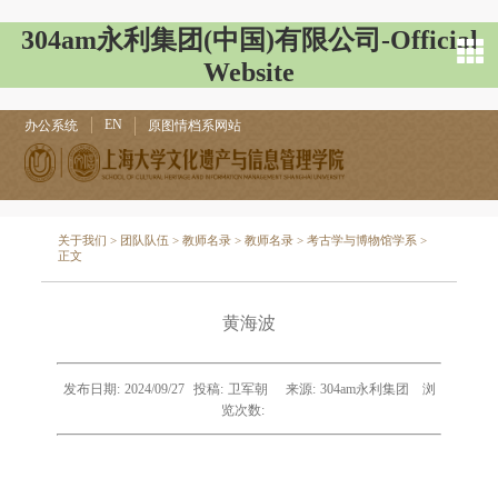
304am永利集团(中国)有限公司-Official
Website
EN
办公系统
原图情档系网站
关于我们
>
团队队伍
>
教师名录
>
教师名录
>
考古学与博物馆学系
>
正文
黄海波
发布日期:
2024/09/27
投稿:
卫军朝
来源:
304am永利集团
浏
览次数: