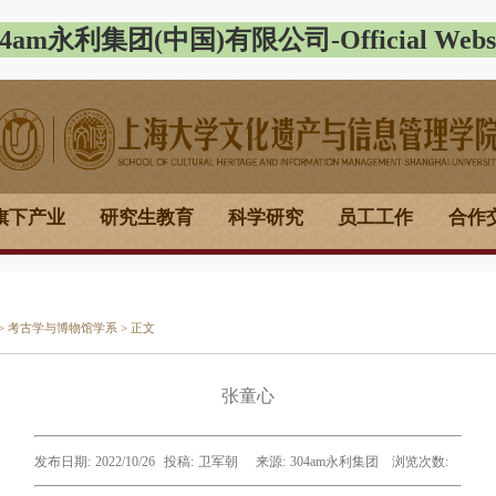
04am永利集团(中国)有限公司-Official Websi
旗下产业
研究生教育
科学研究
员工工作
合作
>
考古学与博物馆学系
> 正文
张童心
发布日期:
2022/10/26
投稿:
卫军朝
来源:
304am永利集团
浏览次数: