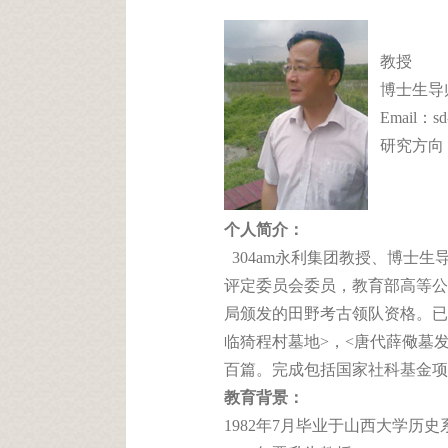
教授
博士生导
Email：sd-
研究方向
个人简介：
304am永利集团教授、博士生
评定委员会委员，教育部高等公
局颁发的田野考古领队资格。已出
临猗程村墓地>，<唐代薛儆墓
百篇。完成包括国家社科基金项
教育背景：
1982年7月毕业于山西大学历