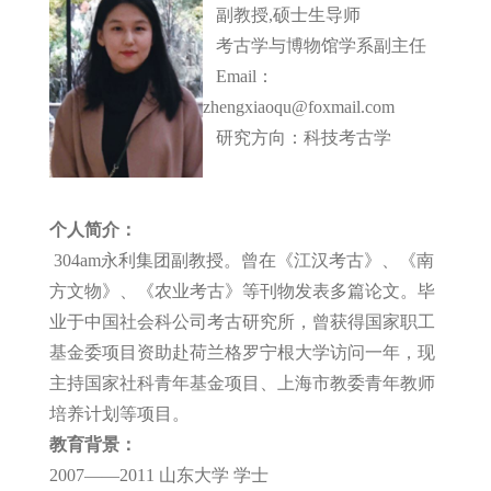
副教授,硕士生导师
考古学与博物馆学系副主任
Email：
zhengxiaoqu@foxmail.com
研究方向：科技考古学
个人简介：
304am永利集团副教授。曾在《江汉考古》、《南
方文物》、《农
业考古》等刊物发表多篇论文。毕
业于中国社会科公司考古研究所，曾获得国家职工
基金委项目资助赴荷兰格罗宁根大学访问一年，现
主持国家社科青年基金项目、上海市教委青年教师
培养计划等项目。
教育背景：
2007——2011 山东大学 学士