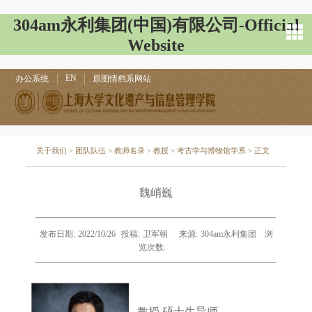
304am永利集团(中国)有限公司-Official
Website
EN
办公系统
原图情档系网站
关于我们
>
团队队伍
>
教师名录
>
教授
>
考古学与博物馆学系
> 正文
魏峭巍
发布日期:
2022/10/26
投稿:
卫军朝
来源:
304am永利集团
浏
览次数:
教授
硕士生导师