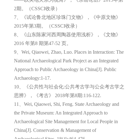
2期。（CSSCI收录）
7、《试论鲁北地区珍珠门文物》，《中原文物》
2015年第3期。（CSSCI收录）
8、《山东陈家河西周陶器使用浅析》，《文物》
2016 年第8 期第47-52 页。
9、Wei, Qiaowei, Zhao, Luo. Places in Interaction: The
National Archaeological Park Project as an Integrated
Approach to Public Archaeology in China[J]. Public
Archaeology:1-17.
10、《公共性与社会化:公共考古学与公众考古学之
思辨》，《考古》 2018年第8期:116-122.
11、Wei, Qiaowei, Shi, Feng. State Archaeology and
the Private Museum: An Integrated Approach to
Archaeological Site Management for Local People in
China[J]. Conservation & Management of
Archaeological Sites, 18(4):464-476.