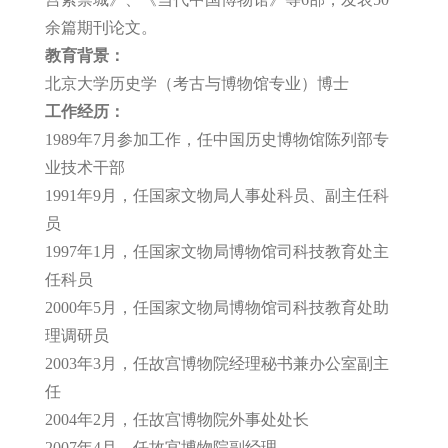
余篇期刊论文。
教育背景：
北京大学历史学（考古与博物馆专业）博士
工作经历：
1989年7月参加工作，任中国历史博物馆陈列部专
业技术干部
1991年9月，任国家文物局人事处科员、副主任科
员
1997年1月，任国家文物局博物馆司科技教育处主
任科员
2000年5月，任国家文物局博物馆司科技教育处助
理调研员
2003年3月，任故宫博物院经理秘书兼办公室副主
任
2004年2月，任故宫博物院外事处处长
2007年4月，任故宫博物院副经理