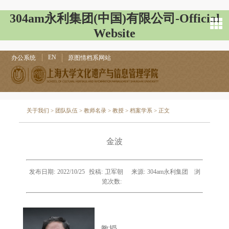
304am永利集团(中国)有限公司-Official
Website
EN
办公系统
原图情档系网站
关于我们
>
团队队伍
>
教师名录
>
教授
>
档案学系
> 正文
金波
发布日期:
2022/10/25
投稿:
卫军朝
来源:
304am永利集团
浏
览次数:
教授