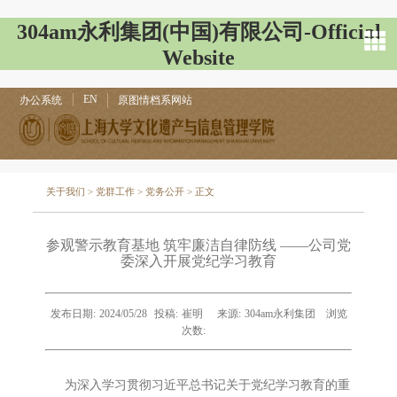
304am永利集团(中国)有限公司-Official
Website
EN
办公系统
原图情档系网站
关于我们
>
党群工作
>
党务公开
> 正文
参观警示教育基地 筑牢廉洁自律防线 ——​公司党
委深入开展党纪学习教育
发布日期:
2024/05/28
投稿:
崔明
来源:
304am永利集团
浏览
次数:
为深入学习贯彻习近平总书记关于党纪学习教育的重