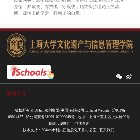
以案为鉴，从中汲取深刻教训，不断提高政治站位和政治
觉悟，知敬畏、存戒惧、守底线，始终保持理论上的清
醒、政治上的坚定、行动上的自觉。
快速通道
版权所有 ©
304am永利集团(中国)有限公司-Official Website
沪ICP备
09014157
沪公网安备31009102000049号
地址：上海市宝山区上大路99号
邮编：200444
电话查询
技术支持：
304am永利集团信息化工作办公室
联系我们