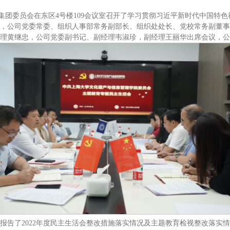
am永利集团委员会在东区4号楼109会议室召开了学习贯彻习近平新时代中国
，公司党委常委、组织人事部常务副部长、组织处处长、党校常务副董事
理黄继忠，公司党委副书记、副经理韦淑珍，副经理王丽华出席会议，公
报告了2022年度民主生活会整改措施落实情况及主题教育检视整改落实