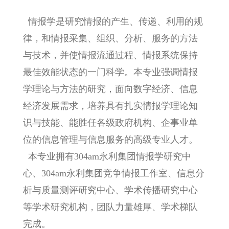
情报学是研究情报的产生、传递、利用的规
律，和情报采集、组织、分析、服务的方法
与技术，并使情报流通过程、情报系统保持
最佳效能状态的一门科学。本专业强调情报
学理论与方法的研究，面向数字经济、信息
经济发展需求，培养具有扎实情报学理论知
识与技能、能胜任各级政府机构、企事业单
位的信息管理与信息服务的高级专业人才。
本专业拥有304am永利集团情报学研究中
心、304am永利集团竞争情报工作室、信息分
析与质量测评研究中心、学术传播研究中心
等学术研究机构，团队力量雄厚、学术梯队
完成。