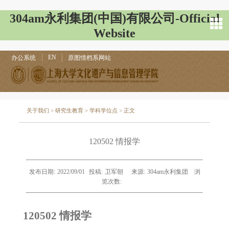
304am永利集团(中国)有限公司-Official
Website
EN
办公系统
原图情档系网站
关于我们
>
研究生教育
>
学科学位点
> 正文
120502 情报学
发布日期:
2022/09/01
投稿:
卫军朝
来源:
304am永利集团
浏
览次数:
120502 情报学