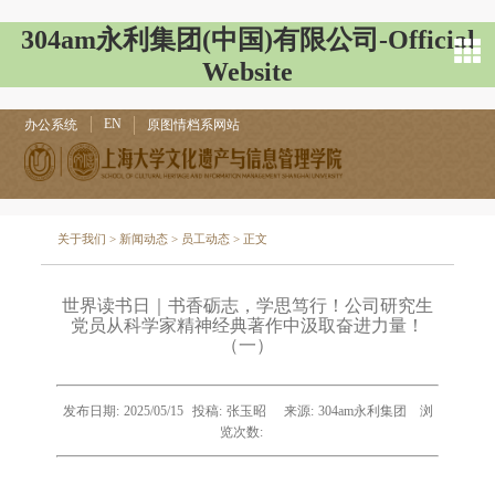
304am永利集团(中国)有限公司-Official
Website
EN
办公系统
原图情档系网站
关于我们
>
新闻动态
>
员工动态
> 正文
世界读书日｜书香砺志，学思笃行！​公司研究生
党员从科学家精神经典著作中汲取奋进力量！
（一）
发布日期:
2025/05/15
投稿:
张玉昭
来源:
304am永利集团
浏
览次数: