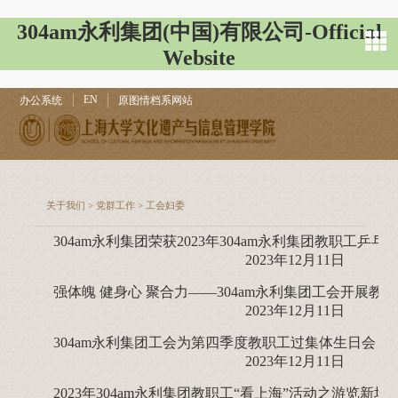
304am永利集团(中国)有限公司-Official
Website
EN
办公系统
原图情档系网站
关于我们
>
党群工作
>
工会妇委
​304am永利集团荣获2023年304am永利集团教职工乒
2023年12月11日
强体魄 健身心 聚合力——​304am永利集团工会开展教
2023年12月11日
​304am永利集团工会为第四季度教职工过集体生日会
2023年12月11日
2023年​304am永利集团教职工“看上海”活动之游览新