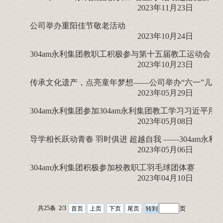
2023年11月23日
​公司举办重阳佳节敬老活动
2023年10月24日
​304am永利集团教职工积极参与第十五届教工运动会
2023年10月23日
传承文化遗产，点亮童年梦想——公司举办“六一”儿童
2023年05月29日
​304am永利集团参加304am永利集团教工学习习近平
2023年05月08日
导学相长跃动青春 羽时俱进 超越自我 ——304am永
2023年05月06日
​304am永利集团积极参加校教职工羽毛球团体赛
2023年04月10日
共25条 2/3
首页
上页
下页
尾页
页